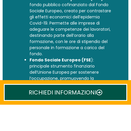
fondo pubblico cofinanziato dal Fondo
Sociale Europeo, creato per contrastare
gli effetti economici dell’epidemia
Covid-19. Permette alle imprese di
adeguare le competenze dei lavoratori,
destinando parte dell’orario alla
formazione, con le ore di stipendio del
personale in formazione a carico del
fondo.
Fondo Sociale Europeo (FSE
):
principale strumento finanziario
dell’Unione Europea per sostenere
l’occupazione, promuovendo la
coesione economica e sociale. I corsi di
formazione finanziati dal FSE mirano ad
RICHIEDI INFORMAZIONI
aumentare l’occupabilità,
l’imprenditorialità, l’adattabilità e le pari
opportunità.