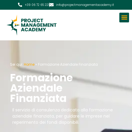
+39 06 72 65 221
info@projectmanagementacademy.it
Sei qui:
Home
»
Formazione Aziendale Finanziata
Formazione
Aziendale
Finanziata
Il servizio di consulenza dedicato alla formazione
aziendale finanziata, per guidare le imprese nel
reperimento dei fondi disponibili.