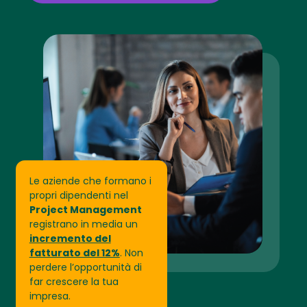
Le aziende che formano i
propri dipendenti nel
Project Management
registrano in media un
incremento del
fatturato del 12%
. Non
perdere l’opportunità di
far crescere la tua
impresa.