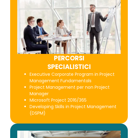
PERCORSI
SPECIALISTICI
Executive Corporate Program in Project
Management Fundamentals
Project Management per non Project
Manager
Microsoft Project 2016/365
Developing Skills in Project Management
(DSPM)