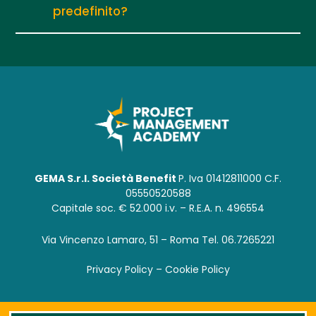
predefinito?
GEMA S.r.l. Società Benefit
P. Iva 01412811000 C.F.
05550520588
Capitale soc. € 52.000 i.v. – R.E.A. n. 496554
Via Vincenzo Lamaro, 51 – Roma Tel. 06.7265221
Privacy Policy – Cookie Policy